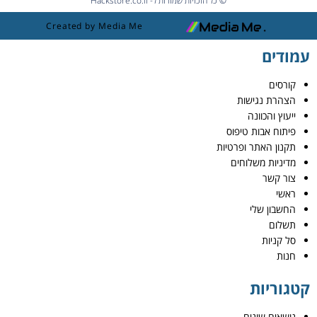
© כל הזכויות שמורות ל- Hackstore.co.il
Created by Media Me
עמודים
קורסים
הצהרת נגישות
ייעוץ והכוונה
פיתוח אבות טיפוס
תקנון האתר ופרטיות
מדיניות משלוחים
צור קשר
ראשי
החשבון שלי
תשלום
סל קניות
חנות
קטגוריות
נושאים שונים