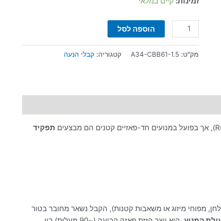
זמינות:
קיים במלאי
הוספה לסל
מק"ט:
A34-CBB61-1.5
קטגוריה:
קבלי הנעה
תפקיד
לחן, מפוחי מיזוג או משאבות קטנות), הקבל נשאר מחובר בטור
עולת המנוע
.
הוא יוצר הזזת פאזה קבועה (~90 מעלות) בין