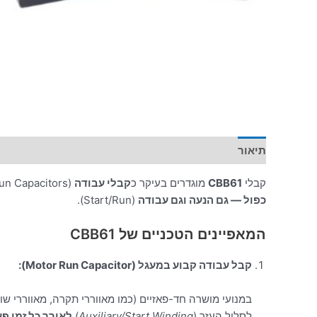
תיאור
מידע נוסף
קבלי
CBB61
מוגדרים בעיקר כ
קבלי עבודה
(Run Capacitors), אך בפועל במנועים חד-פאזיים קטנים הם מבצעים
כפול — גם הנעה וגם עבודה
(Start/Run).
המאפיינים הטכניים של CBB61
קבל עבודה קבוע במעגל (Motor Run Capacitor):
במנועי מושרה חד-פאזיים (כמו מאווררי תקרה, מאווררי שו
לסליל העזר (
Auxiliary/Start Winding
)
לאורך כל זמן פ