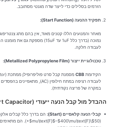
הזרמים בסלילים כדי לייצר שדה מגנטי מסתובב.
תפקיד ההנעה (Start Function):
מאחר והמנועים הללו קטנים מאוד, אין בהם מתג צנטריפ
נמוכה (בדרך כלל
1uF
עד
15uF
) מספקת גם את מומנט הה
לעבודה חלקה.
טכנולוגיית ייצור (Metallized Polypropylene Film):
הקידומת
CBB
מסמנת קבל סרט פוליפרופילן ממתכת (
tor
לעבודה רציפה במתח חילופין (
AC
), מתאפיינים בהפסדים ד
במקרה של פריצה נקודתית).
ההבדל מול קבל הנעה ייעודי (Motor Start Capacitor)
קבלי הנעה קלאסיים (Start):
(
$50\mu\text{F}$
$400\mu\text{F}$
–
+).
הם מתאימים ל