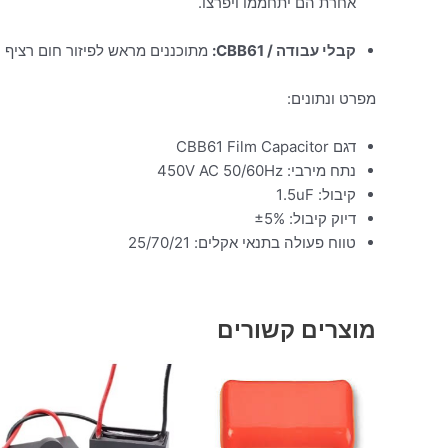
אחרת הם יתחממו ויפרצו.
קבלי עבודה / CBB61:
מתוכננים מראש לפיזור חום רציף ולעבו
מפרט ונתונים:
דגם CBB61 Film Capacitor
נתח מירבי: 450V AC 50/60Hz
קיבול: 1.5uF
דיוק קיבול: ±5%
טווח פעולה בתנאי אקלים: 25/70/21
מוצרים קשורים