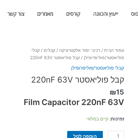
וס
ייעוץ והכוונה
קורסים
מאמרים
צור קשר
כמות
עמוד הבית
/
רכיבי יסוד אלקטרוניקה
/
קבלים
/
קבלי
של
פוליאסטר/פוליפרופילן
/ קבל פוליאסטר 220nF 63V
קבל
קבלי פוליאסטר/פוליפרופילן
פוליאסטר
קבל פוליאסטר 220nF 63V
220nF
63V
₪
15
Film Capacitor 220nF 63V
זמינות:
קיים במלאי
הוספה לסל