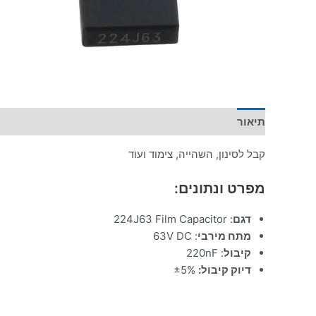
תיאור
מידע נוסף
קבל לסינון, השהייה, צימוד ועוד
מפרט ונתונים:
דגם
: 224J63 Film Capacitor
מתח מירבי
: 63V DC
קיבול
: 220nF
דיוק קיבול:
±5%