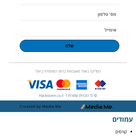
u
מלא
m
e
מס'
טלפון
אימייל
שלח
הסליקה באתר מאובטחת ברמה המחמירה ביותר
© כל הזכויות שמורות ל- Hackstore.co.il
Created by Media Me
עמודים
קורסים