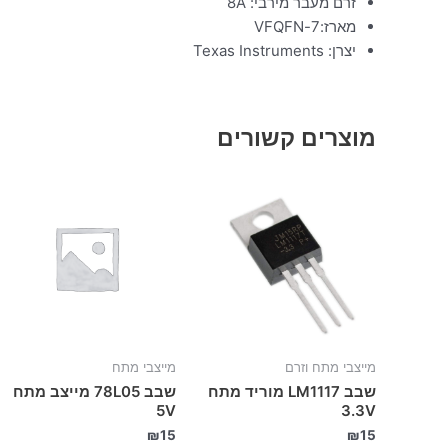
זרם מעבר מירבי: 8A
מארז:7-VFQFN
יצרן: Texas Instruments
מוצרים קשורים
מייצבי מתח וזרם
מייצבי מתח
שבב LM1117 מוריד מתח
שבב 78L05 מייצב מתח
5V
3.3V
₪
15
₪
15