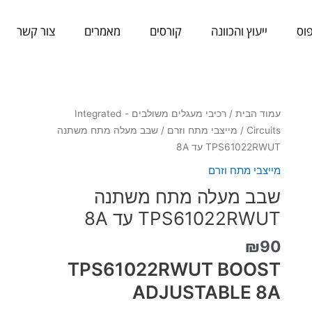
וס
ייעוץ והכוונה
קורסים
מאמרים
צור קשר
כמות
עמוד הבית
/
רכיבי מעגלים משולבים - Integrated
של
Circuits
/
מייצבי מתח וזרם
/ שבב מעלה מתח משתנה
שבב
TPS61022RWUT עד 8A
מעלה
מייצבי מתח וזרם
מתח
שבב מעלה מתח משתנה
משתנה
TPS61022RWUT
TPS61022RWUT עד 8A
עד
₪
90
8A
TPS61022RWUT BOOST
ADJUSTABLE 8A