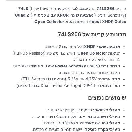
הרכיב
74LS266
הוא
שבב לוגי
ממשפחת
(Low Power
74LS
Schottky), המכיל
ארבעה שערי XNOR עם 2 כניסות
(
Quad 2-
Input XNOR Gates
) ויציאות מסוג
Open Collector
.
תכונות עיקריות של 74LS266
ארבעה שערי XNOR
: כל אחד עם 2 כניסות.
יציאות Open Collector
: דורש נגד משיכה (Pull-Up Resistor)
לחיבור היציאה למתח גבוה.
טכנולוגיית Low Power Schottky (74LS)
: מאפשרת מהירות
תגובה גבוהה עם צריכת זרם נמוכה.
מתח עבודה
: 4.75V עד 5.25V (מתאים ללוגיקת TTL 5V).
תצורת מארז
: DIP-14 (Dual In-line Package עם 14 פינים).
שימושים נפוצים
מעגלי השוואה
: בדיקת שוויון בין שני ביטים.
מעגלי חישוב בינאריים
: חלק ממעגלי חיבור וחיסור.
מעגלי זיהוי שגיאות
: זיהוי הבדלים בין ביטים.
מעגלי בקרת לוגיקה
: יישום תנאים לוגיים מורכבים.