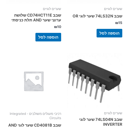
שערים לוגיים
שערים לוגיים
שבב CD74HCT11E שלושה
שבב 74LS32N שער לוגי OR
ערוצי שער AND תלת כניסתי
₪
15
₪
10
הוספה לסל
הוספה לסל
שערים לוגיים
רכיבי מעגלים משולבים - Integrated
Circuits
שבב 74LS04N שער לוגי
INVERTER
שבב CD4081B שער לוגי AND