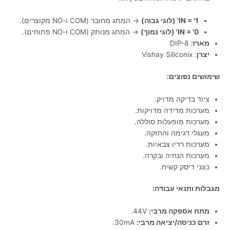
IN = '1' (לוגי גבוה)
→ המתג מחובר (COM ו-NO מקוצרים).
IN = '0' (לוגי נמוך)
→ המתג מנותק (COM ו-NO פתוחים).
מארז
: DIP-8
יצרן
:
Vishay Siliconix
שימושים נפוצים:
ציוד בדיקה מדויק.
מערכות מדידה מדויקות.
מערכות מופעלות סוללה.
מעגלי דגימה והחזקה.
מערכות רדיו צבאיות.
מערכות הנחיה ובקרה.
כונני דיסק קשיח.
מגבלות ותנאי עבודה:
מתח אספקה מרבי:
44V.
זרם כניסה/יציאה מרבי:
30mA.