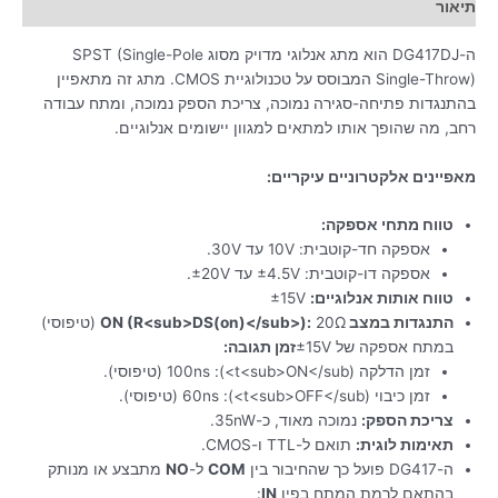
תיאור
ה-DG417DJ הוא מתג אנלוגי מדויק מסוג SPST (Single-Pole
Single-Throw) המבוסס על טכנולוגיית CMOS.
מתג זה מתאפיין
בהתנגדות פתיחה-סגירה נמוכה, צריכת הספק נמוכה, ומתח עבודה
רחב, מה שהופך אותו למתאים למגוון יישומים אנלוגיים.
מאפיינים אלקטרוניים עיקריים:
טווח מתחי אספקה:
אספקה חד-קוטבית: 10V עד 30V.
אספקה דו-קוטבית: ±4.5V עד ±20V.
טווח אותות אנלוגיים:
±15V
התנגדות במצב ON (R<sub>DS(on)</sub>):
20Ω (טיפוסי)
במתח אספקה של ±15V
זמן תגובה:
זמן הדלקה (t<sub>ON</sub>): 100ns (טיפוסי).
זמן כיבוי (t<sub>OFF</sub>): 60ns (טיפוסי).
צריכת הספק:
נמוכה מאוד, כ-35nW.
תאימות לוגית:
תואם ל-TTL ו-CMOS.
ה-DG417 פועל כך שהחיבור בין
COM
ל-
NO
מתבצע או מנותק
בהתאם לרמת המתח בפין
IN
: