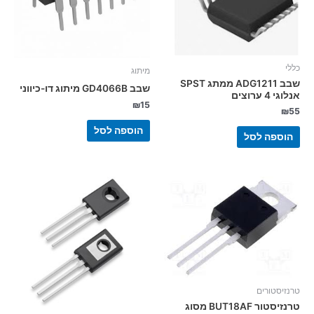
כללי
מיתוג
שבב ADG1211 ממתג SPST
שבב GD4066B מיתוג דו-כיווני
אנלוגי 4 ערוצים
₪
15
₪
55
הוספה לסל
הוספה לסל
טרנזיסטורים
טרנזיסטור BUT18AF מסוג