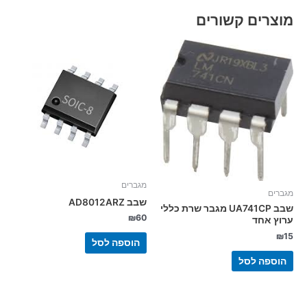
מוצרים קשורים
מגברים
מגברים
שבב AD8012ARZ
שבב UA741CP מגבר שרת כללי
₪
60
ערוץ אחד
₪
15
הוספה לסל
הוספה לסל