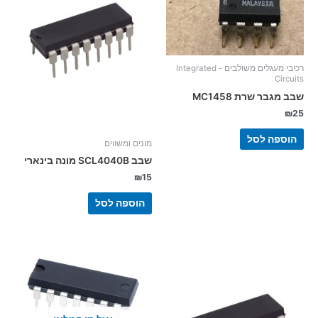
רכיבי מעגלים משולבים - Integrated
Circuits
שבב מגבר שרת MC1458
₪
25
הוספה לסל
מונים ומשווים
שבב SCL4040B מונה בינארי
₪
15
הוספה לסל