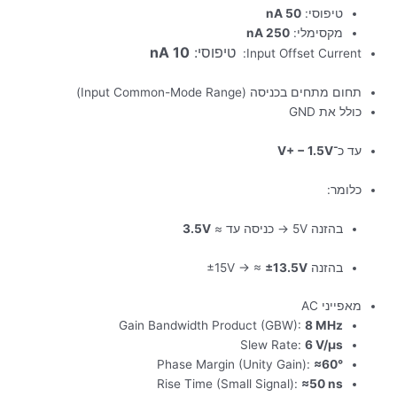
טיפוסי:
50 nA
מקסימלי:
250 nA
טיפוסי:
10 nA
Input Offset Current:
תחום מתחים בכניסה (Input Common-Mode Range)
כולל את GND
עד כ־
V+ − 1.5V
כלומר:
בהזנה 5V → כניסה עד ≈
3.5V
בהזנה ±15V → ≈
±13.5V
מאפייני AC
Gain Bandwidth Product (GBW):
8 MHz
Slew Rate:
6 V/µs
Phase Margin (Unity Gain):
≈60°
Rise Time (Small Signal):
≈50 ns