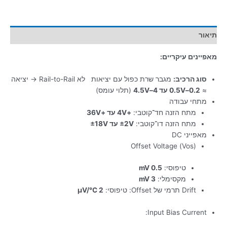
תיאור
מאפיינים עיקריים:
סוג הרכיב:
מגבר שרת כפול עם יציאות
לא Rail-to-Rail → יציאה
≈
0.2–0.5V עד 4–4.5V
(תלוי עומס)
מתחי עבודה
מתח הזנה חד־קוטבי:
+4V עד +36V
מתח הזנה דו־קוטבי:
±2V עד ±18V
מאפייני DC
Offset Voltage (Vos)
טיפוסי:
0.5 mV
מקסימלי:
3 mV
Drift תרמי של Offset: טיפוסי:
2 µV/°C
Input Bias Current: