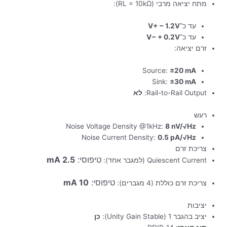
מתח יציאה מרבי (RL = 10kΩ):
עד כ־
V+ − 1.2V
עד כ־
V− + 0.2V
זרם יציאה:
Source:
±20 mA
Sink:
±30 mA
Rail-to-Rail Output:
לא
רעש
Noise Voltage Density @1kHz:
8 nV/√Hz
Noise Current Density:
0.5 pA/√Hz
צריכת זרם
טיפוסי:
2.5 mA
Quiescent Current (למגבר אחד):
טיפוסי:
10 mA
צריכת זרם כוללת (4 מגברים):
יציבות
יציב בהגבר 1 (Unity Gain Stable):
כן