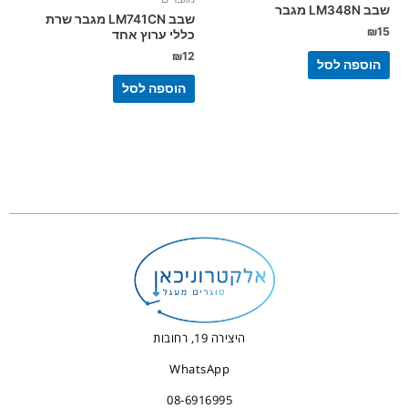
שבב LM348N מגבר
שבב LM741CN מגבר שרת
₪
15
כללי ערוץ אחד
₪
12
הוספה לסל
הוספה לסל
היצירה 19, רחובות
WhatsApp
08-6916995