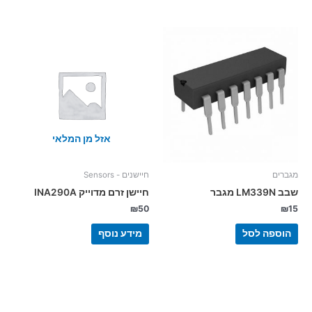
אזל מן המלאי
מגברים
חיישנים - Sensors
שבב LM339N מגבר
חיישן זרם מדוייק INA290A
₪
50
₪
15
הוספה לסל
מידע נוסף