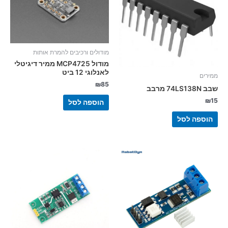
מודולים ורכיבים להמרת אותות
מודול MCP4725 ממיר דיגיטלי
לאנלוגי 12 ביט
ממירים
₪
85
שבב 74LS138N מרבב
₪
15
הוספה לסל
הוספה לסל