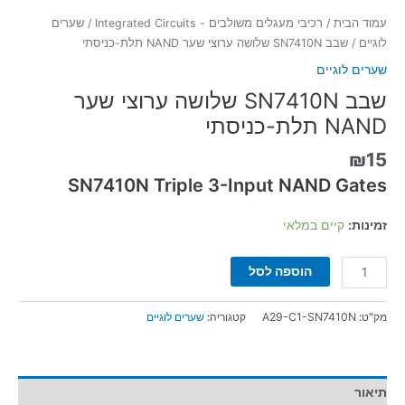
עמוד הבית
/
רכיבי מעגלים משולבים - Integrated Circuits
/
שערים
לוגיים
/ שבב SN7410N שלושה ערוצי שער NAND תלת-כניסתי
שערים לוגיים
שבב SN7410N שלושה ערוצי שער
NAND תלת-כניסתי
₪
15
SN7410N Triple 3-Input NAND Gates
זמינות:
קיים במלאי
הוספה לסל
מק"ט:
A29-C1-SN7410N
קטגוריה:
שערים לוגיים
תיאור