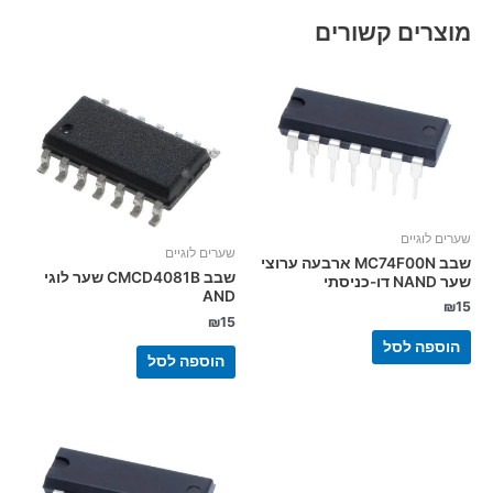
מוצרים קשורים
שערים לוגיים
שערים לוגיים
שבב MC74F00N ארבעה ערוצי
שבב CMCD4081B שער לוגי
שער NAND דו-כניסתי
AND
₪
15
₪
15
הוספה לסל
הוספה לסל