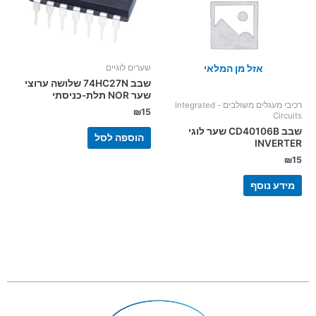
אזל מן המלאי
שערים לוגיים
שבב 74HC27N שלושה ערוצי
שער NOR תלת-כניסתי
רכיבי מעגלים משולבים - Integrated
₪
15
Circuits
שבב CD40106B שער לוגי
הוספה לסל
INVERTER
₪
15
מידע נוסף