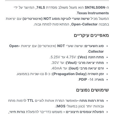
ה-
SN74LS06N
הוא מעגל משולב מסדרת
74LS
, המיוצר על ידי
.
Texas Instruments
המעגל מכיל
שישה שערי לוגיקה מסוג NOT (אינוורטרים)
עם יציאות
במבנה
Open-Collector
, המתאימות למתח גבוה.
מאפיינים עיקריים
סוג השערים:
שישה שערי
NOT
(אינוורטרים) עם יציאות
Open-
.
Collector
מתח הזנה (Vcc):
4.75V עד 5.25V.
מתח יציאה מרבי (Vout):
עד 30V.
זרם יציאה מרבי (Iout):
עד 40mA.
זמן השהיה (Propagation Delay):
כ-8 ננו-שניות בממוצע.
מארז:
14-
PDIP
.
שימושים נפוצים
מרת רמות מתח –
מאפשר המרת אותות לוגיים
TTL
לרמות מתח
גבוהות יותר (כגון במעגלי
MOS
).
הפעלת עומסים חיצוניים –
משמש כדרייבר להפעלת
נורות חיווי,