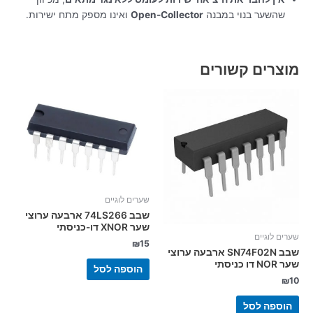
שהשער בנוי במבנה
Open-Collector
ואינו מספק מתח ישירות.
מוצרים קשורים
שערים לוגיים
שבב 74LS266 ארבעה ערוצי
שער XNOR דו-כניסתי
שערים לוגיים
₪
15
שבב SN74F02N ארבעה ערוצי
שער NOR דו כניסתי
הוספה לסל
₪
10
הוספה לסל