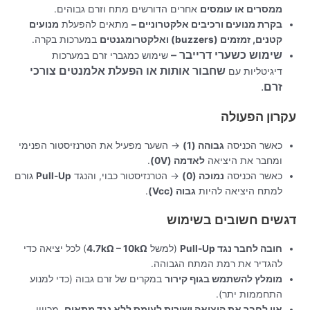
ממסרים או עומסים
אחרים הדורשים מתח וזרם גבוהים.
בקרת מנועים ורכיבים אלקטרוניים –
מתאים להפעלת
מנועים
קטנים, זמזמים (buzzers) ואלקטרומגנטים
במערכות בקרה.
שימוש כשערי דרייבר –
שימוש כמגברי זרם במערכות
שחבור אותות או הפעלת אלמנטים צורכי
דיגיטליות עם
זרם
.
עקרון הפעולה
כאשר הכניסה
גבוהה (1)
→ השער מפעיל את הטרנזיסטור הפנימי
ומחבר את היציאה
לאדמה (0V)
.
כאשר הכניסה
נמוכה (0)
→ הטרנזיסטור כבוי, והנגד
Pull-Up
גורם
למתח היציאה להיות
גבוה (Vcc)
.
דגשים חשובים בשימוש
חובה לחבר נגד Pull-Up
(למשל
4.7kΩ – 10kΩ
) לכל יציאה כדי
להגדיר את רמת המתח הגבוהה.
מומלץ להשתמש בגוף קירור
במקרים של זרם גבוה (כדי למנוע
התחממות יתר).
אין לחבר את היציאה ישירות לעומס ללא נגד מתאים
, מכיוון