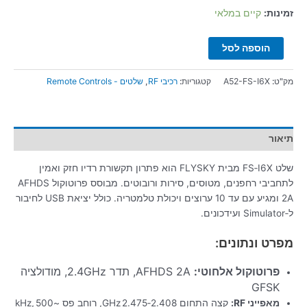
זמינות:
קיים במלאי
הוספה לסל
מק"ט:
A52-FS-I6X
קטגוריות:
רכיבי RF
,
שלטים - Remote Controls
תיאור
שלט FS‑I6X מבית FLYSKY הוא פתרון תקשורת רדיו חזק ואמין
לתחביבי רחפנים, מטוסים, סירות ורובוטים. מבוסס פרוטוקול AFHDS
2A ומגיע עם עד 10 ערוצים ויכולת טלמטריה. כולל יציאת USB לחיבור
ל‑Simulator ועידכונים.
מפרט ונתונים:
פרוטוקול אלחוטי:
AFHDS 2A, תדר 2.4GHz, מודולציה
GFSK
מאפייני RF:
קצה התחום 2.408‑2.475 GHz, רוחב פס ~500 kHz,