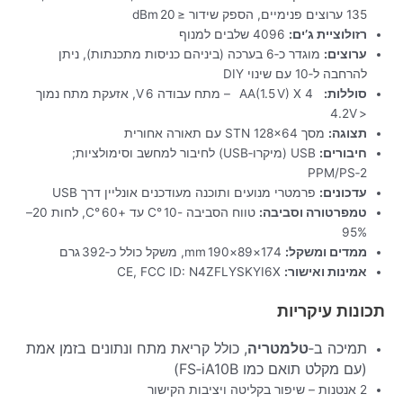
135 ערוצים פנימיים, הספק שידור ≤ 20 dBm
רזולוציית ג’ים:
4096 שלבים למנוף
ערוצים:
מוגדר כ‑6 בערכה (ביניהם כניסות מתכנתות), ניתן
להרחבה ל‑10 עם שינוי DIY
סוללות:
AA(1.5 V) X 4 – מתח עבודה 6 V, אזעקת מתח נמוך
< 4.2V
תצוגה:
מסך STN 128×64 עם תאורה אחורית
חיבורים:
USB (מיקרו‑USB) לחיבור למחשב וסימולציות;
PPM/PS‑2
עדכונים:
פרמטרי מנועים ותוכנה מעודכנים אונליין דרך USB
טמפרטורה וסביבה:
טווח הסביבה -10 °C עד +60 °C, לחות 20–
95%
ממדים ומשקל:
174×89×190 mm, משקל כולל כ‑392 גרם
אמינות ואישור:
CE, FCC ID: N4ZFLYSKYI6X
תכונות עיקריות
תמיכה ב‑
טלמטריה
, כולל קריאת מתח ונתונים בזמן אמת
(עם מקלט תואם כמו FS‑iA10B)
2 אנטנות – שיפור בקליטה ויציבות הקישור