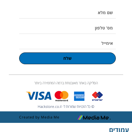
p
o
r
v
p
e
k
a
o
p
שם
m
l
u
מלא
m
e
מס'
טלפון
אימייל
שלח
הסליקה באתר מאובטחת ברמה המחמירה ביותר
© כל הזכויות שמורות ל- Hackstore.co.il
Created by Media Me
עמודים