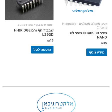
אזל מן המלאי
רכיבי מעגלים משולבים - Integrated
דוחפי זרם ובקרי מהירות מנוע
Circuits
שבב דוחף זרם H-BRIDGE
שבב CD4093B שער לוגי
L293D
NAND
₪
15
₪
15
הוספה לסל
מידע נוסף