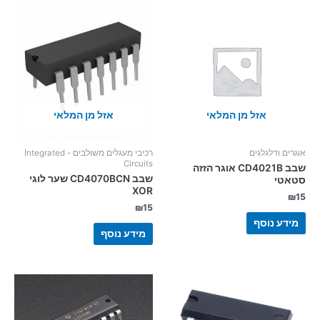
אזל מן המלאי
אזל מן המלאי
אוגרים ודלגלגים
רכיבי מעגלים משולבים - Integrated
Circuits
שבב CD4021B אוגר הזזה
שבב CD4070BCN שער לוגי
סטאטי
XOR
₪
15
₪
15
מידע נוסף
מידע נוסף