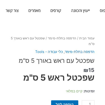
וס
ייעוץ והכוונה
קורסים
מאמרים
צור קשר
כמות
עמוד הבית
/
הדפסה בתלת-מימד
/ שפכטל עם ראש באורך 5
של
ס"מ
שפכטל
הדפסה בתלת-מימד
,
כלי עבודה - Tools
עם
שפכטל עם ראש באורך 5 ס"מ
ראש
באורך
₪
15
5
שפכטל ראש 5 ס"מ
ס"מ
זמינות:
קיים במלאי
הוספה לסל