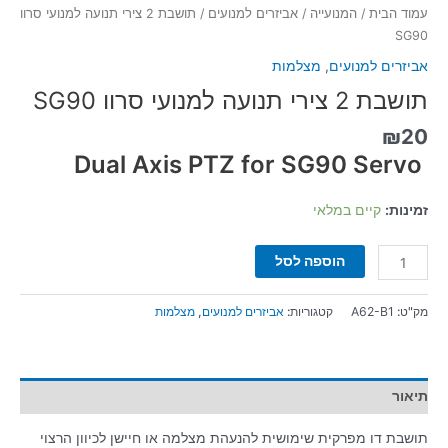
עמוד הבית
/
המנועייה
/
אביזרים למנועים
/ תושבת 2 צירי תנועה למנועי סרוו
SG90
אביזרים למנועים
,
מצלמות
תושבת 2 צירי תנועה למנועי סרוו SG90
₪
20
Dual Axis PTZ for SG90 Servo
זמינות:
קיים במלאי
הוספה לסל
מק"ט:
A62-B1
קטגוריות:
אביזרים למנועים
,
מצלמות
תיאור
תושבת דו מפרקית שימושית להנעהת מצלמה או חיישן לכיוון הרצוי