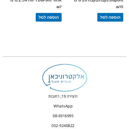
Dupont נקבה/נקבה 20 ס"מ
אחוד DuPont ריווח 2.54 מ"מ
₪
7
₪
15
הוספה לסל
הוספה לסל
היצירה 19, רחובות
WhatsApp
08-6916995
052-9240822