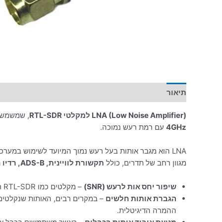
תיאור
מידע נוסף
LNA (Low Noise Amplifier) למקלטי RTL-SDR
, שמשמש 
4GHz
עם רמת רעש נמוכה.
LNA הוא מגבר אותות בעל רעש נמוך המיועד לשימוש במערכות קליטה רדיו-דיגיטליות, כמו
מגוון רחב של תדרים, כולל
תקשורת לוויינית, ADS-B, רדיו חובבים, WiFi, תקשורת סלולרית ועוד
שיפור יחס אות לרעש (SNR)
– מקלטים כמו RTL-SDR רגישים לרעש, ולכן LNA עוזר לשפר את קליטת האותות החלשים.
הגברת אותות חלשים
ההמרה הדיגיטלית.