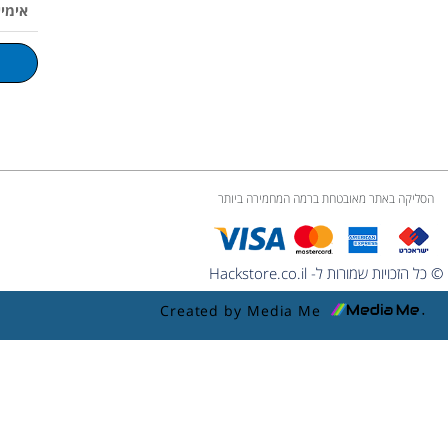
אימייל
e
k
a
o
p
m
l
u
m
e
הסליקה באתר מאובטחת ברמה המחמירה ביותר
© כל הזכויות שמורות ל- Hackstore.co.il
Created by Media Me