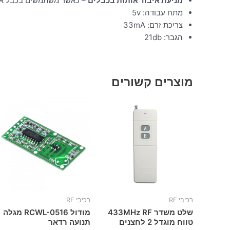
מניעת איבוד אותות בכבלים
– כאשר משתמשים בכבל ארוך בין ה
מתח עבודה: 5v
צריכת זרם: 33mA
הגבר: 21db
מוצרים קשורים
רכיבי RF
רכיבי RF
שלט משדר 433MHz RF
מודול RCWL-0516 מגלה
טווח מוגדל 2 לחצנים
תנועה רדאר