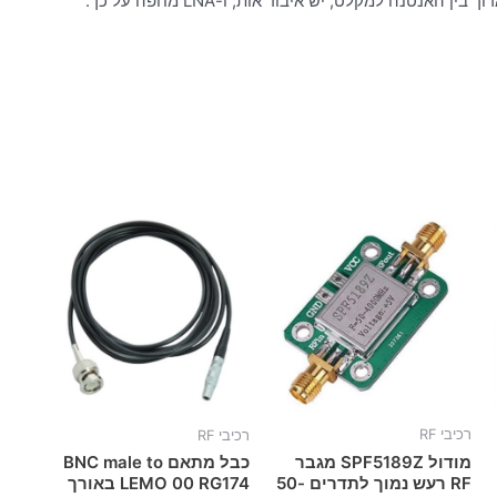
אנטנה למקלט, יש איבוד אות, ו-LNA מחפה על כך.
רכיבי RF
רכיבי RF
מודול SPF5189Z מגבר
כבל מתאם BNC male to
RF רעש נמוך לתדרים 50-
LEMO 00 RG174 באורך