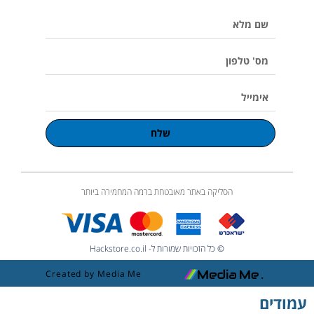
e
k
a
o
p
שם
m
l
u
מלא
m
e
מס'
טלפון
אימייל
שלח
הסליקה באתר מאובטחת ברמה המחמירה ביותר
© כל הזכויות שמורות ל- Hackstore.co.il
Created by Media Me
עמודים