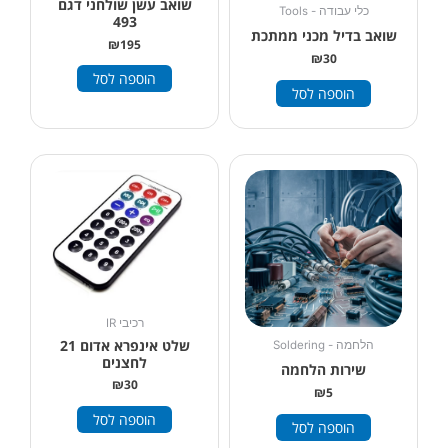
שואב עשן שולחני דגם
כלי עבודה - Tools
493
שואב בדיל מכני ממתכת
₪
195
₪
30
הוספה לסל
הוספה לסל
רכיבי IR
שלט אינפרא אדום 21
הלחמה - Soldering
לחצנים
שירות הלחמה
₪
30
₪
5
הוספה לסל
הוספה לסל