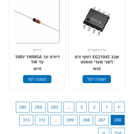
טרנזיסטורים
דיודות
שבב EG2104S דוחף זרם
דיודת זנר 100V 1N985A
לשני שערי מוספט
עד 1W
₪
10
₪
20
הוספה לסל
הוספה לסל
285
284
283
…
3
2
1
→
313
312
…
289
288
287
286
←
314