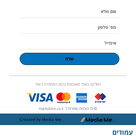
e
k
a
o
p
שם
m
l
u
מלא
m
e
מס'
טלפון
אימייל
שלח
הסליקה באתר מאובטחת ברמה המחמירה ביותר
© כל הזכויות שמורות ל- Hackstore.co.il
Created by Media Me
עמודים