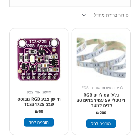
לדים בתצורות שונות - LEDS
חיישני אור וצבע
גליל פס לדים RGB
חיישן צבע RGB מבוסס
דיגיטלי 5V עמיד במים 30
שבב TCS34725
לדים למטר
₪
50
₪
200
הוספה לסל
הוספה לסל