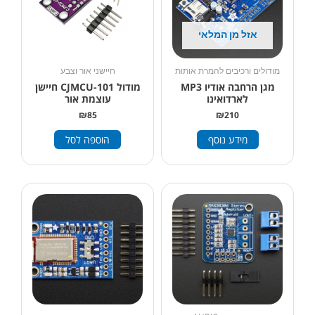
אזל מן המלאי
מודולים ורכיבים להמרת אותות
חיישני אור וצבע
מגן הרחבה אודיו MP3
מודול CJMCU-101 חיישן
לארדואינו
עוצמת אור
₪
85
₪
210
מידע נוסף
הוספה לסל