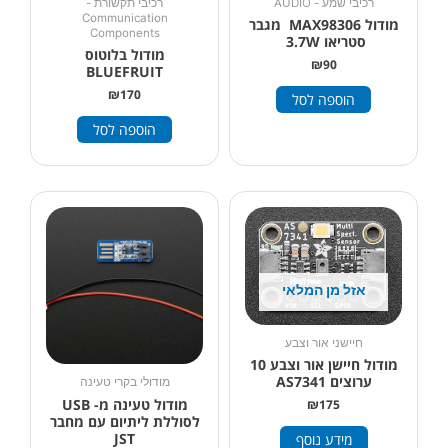
רכיבי שמע - AUDIO
רכיבי תקשורת -
Communication
מודול MAX98306 מגבר
Components
סטריאו 3.7W
מודול בלוטוס
₪
90
BLUEFRUIT
₪
170
הוספה לסל
הוספה לסל
אזל מן המלאי
חיישני אור וצבע
מודול חיישן אור וצבע 10
ערוצים AS7341
מודולי בקרי טעינה
מודול טעינה מ- USB
₪
175
לסוללת ליתיום עם מחבר
JST
מידע נוסף