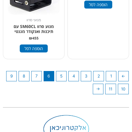
הוספה לסל
מנועי סרוו
מנוע סרוו SM60CL עם
תיכנות ואנקודר מגנטי
₪
455
הוספה לסל
9
8
7
6
5
4
3
2
1
→
←
11
10