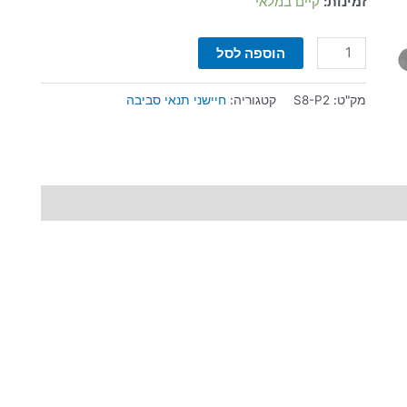
זמינות:
קיים במלאי
הוספה לסל
מק"ט:
S8-P2
קטגוריה:
חיישני תנאי סביבה