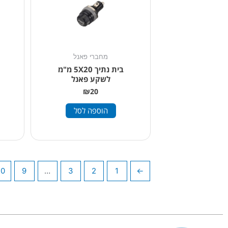
מחברי פאנל
בית נתיך 5X20 מ"מ
לשקע פאנל
₪
20
הוספה לסל
10
9
…
3
2
1
→