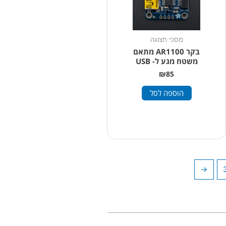
מסכי תצוגה
בקר AR1100 מתאם
משטח מגע ל- USB
₪
85
הוספה לסל
←