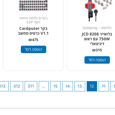
בקרים ולוחות פיתוח
דגמי ESP
בקר Cardputer
הלחמה - Soldering
V1.1 כרטיס מחשב
בלואייר JCD 8208
750W עם ראש
₪
475
דיגיטאלי
הוספה לסל
₪
315
הוספה לסל
313
312
311
…
15
14
13
12
11