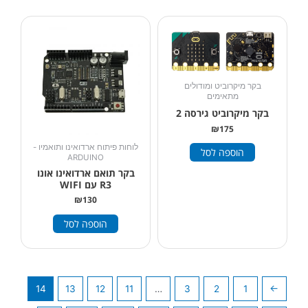
בקר מיקרוביט ומודולים
מתאימים
בקר מיקרוביט גירסה 2
₪
175
לוחות פיתוח ארדואינו ותואמיו -
הוספה לסל
ARDUINO
בקר תואם ארדואינו אונו
R3 עם WIFI
₪
130
הוספה לסל
14
13
12
11
…
3
2
1
→