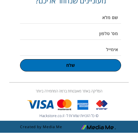
מעוניינים שנחזור אליכם?
p
o
r
v
p
e
k
a
o
p
שם
m
l
u
מלא
m
e
מס'
טלפון
אימייל
שלח
הסליקה באתר מאובטחת ברמה המחמירה ביותר
© כל הזכויות שמורות ל- Hackstore.co.il
Created by Media Me